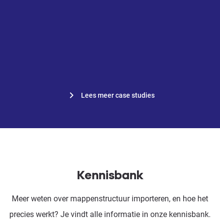
“Alles is voor iedereen en vanuit
overal bereikbaar.”
Nicole van Est, werkvoorbereider
bij Van Mourik Bouw B.V.
Lees meer case studies
Kennisbank
Meer weten over mappenstructuur importeren, en hoe het
precies werkt? Je vindt alle informatie in onze kennisbank.