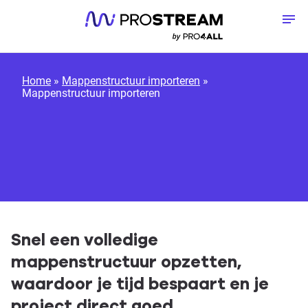
Meteen naar de content
To
Home
»
Mappenstructuur importeren
»
Mappenstructuur importeren
Snel een volledige
mappenstructuur opzetten,
waardoor je tijd bespaart en je
project direct goed