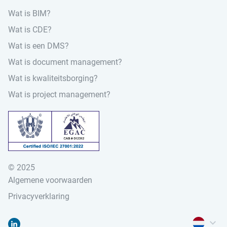
Wat is BIM?
Wat is CDE?
Wat is een DMS?
Wat is document management?
Wat is kwaliteitsborging?
Wat is project management?
© 2025
Zoeken naar:
Algemene voorwaarden
Privacyverklaring
Menu voor t
Menu voor
Ga naar "Linked-in"
Demo aanvragen
Login