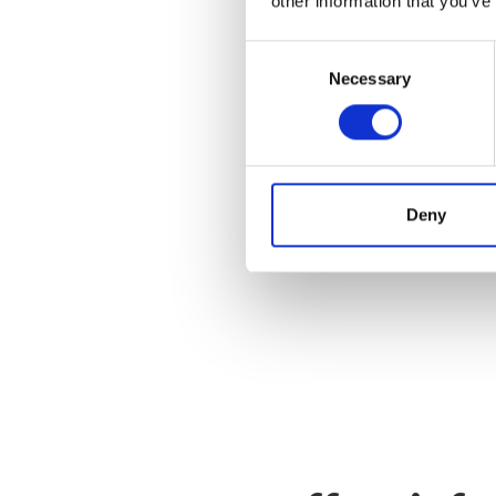
other information that you’ve
wij een aangepaste tekening
Consent
Necessary
Selection
Deny