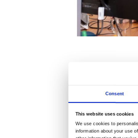
Kevin vertelt: “Wij beheren
woningcorporaties of tekenin
moeten overleggen op het mo
Consent
keuringen. Die tekeningen z
tekeningenbibliotheek ontwi
This website uses cookies
wereld is. Je moet er contin
We use cookies to personalis
eigen beheer ontwikkelen, d
information about your use of
omdat we al met Snagstream