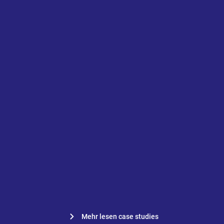
Gehe zu „„Digitale Zeichnungen lassen sich leicht weit
„Digitale Zeichnungen lassen
sich leicht weitergeben, und
genau darin liegt auch das
größte Risiko. Ein gutes
Verwaltungssystem verhindert
die Weitergabe.“
Kevin van den Tillaart,
Projektleiter bei Vgib
Mehr lesen case studies