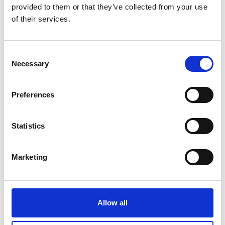
provided to them or that they’ve collected from your use
of their services.
Consent
Necessary
Selection
Preferences
Statistics
Indem wir Prozesse durch die Bereitstellung leicht
Marketing
zugänglicher Daten transparent machen, schaffen wir
Vertrauen in der Branche. Unser Ziel ist es, die
Ausfallkosten zu reduzieren, um Ihre Gewinnspanne zu
Allow all
erhöhen.