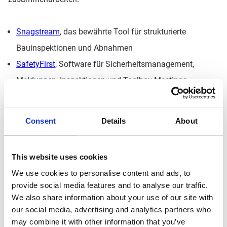
Snagstream
, das bewährte Tool für strukturierte
Bauinspektionen und Abnahmen
SafetyFirst
, Software für Sicherheitsmanagement,
Meldungen, Inspektionen und Toolbox-Meetings
STA Software
, standardisierte Abnahmen sowie
Qualitäts- und Sicherheitsinspektionen
Consent
Details
About
PAVE
, Kontrolle über komplexe Projekte mit einer
fortschrittlichen CDE
This website uses cookies
Byggeprojekt
, Dokumentenprüfung und
We use cookies to personalise content and ads, to
Ausschreibungen leicht gemacht
provide social media features and to analyse our traffic.
We also share information about your use of our site with
our social media, advertising and analytics partners who
Entdecken Sie das gesamte Angebot auf
pro4all.com
.
may combine it with other information that you’ve