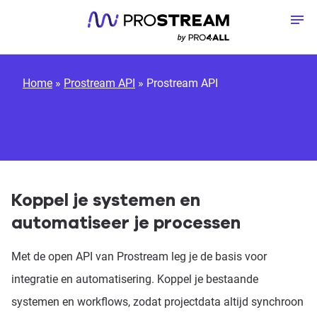
Meteen naar de content
To
Home
»
Prostream API
»
Prostream API
Koppel je systemen en
automatiseer je processen
Met de open API van Prostream leg je de basis voor
integratie en automatisering. Koppel je bestaande
systemen en workflows, zodat projectdata altijd synchroon