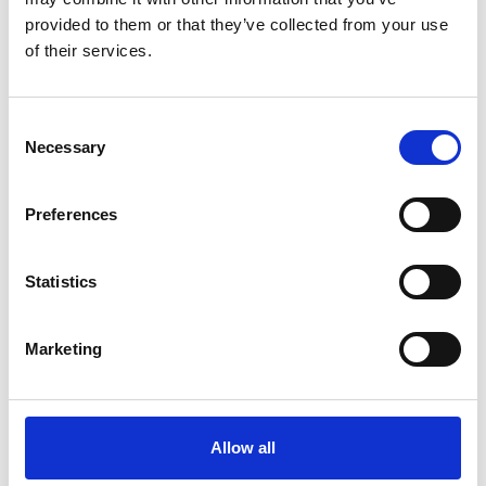
provided to them or that they’ve collected from your use
of their services.
Consent
De API van Prostream is ontworpen om met jouw
Necessary
Selection
behoeften mee te groeien, waardoor je integraties
eenvoudig kunt uitbreiden en nieuwe functies kunt
Preferences
toevoegen naarmate je bedrijf zich ontwikkelt.
Statistics
Marketing
Allow all