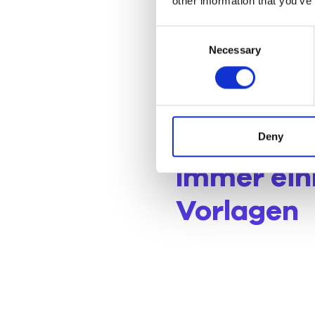
other information that you’ve
Consent
Necessary
Selection
Deny
Immer einh
Vorlagen