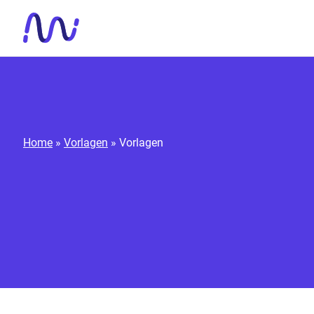
Zum Inhalt springen
Home
»
Vorlagen
»
Vorlagen