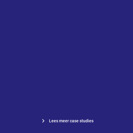
Ga naar "“Deze samenwerking is ideaal voor ons”"
“Deze samenwerking is ideaal
voor ons”
Joost Tijssen, de Borgermeester
Lees meer case studies