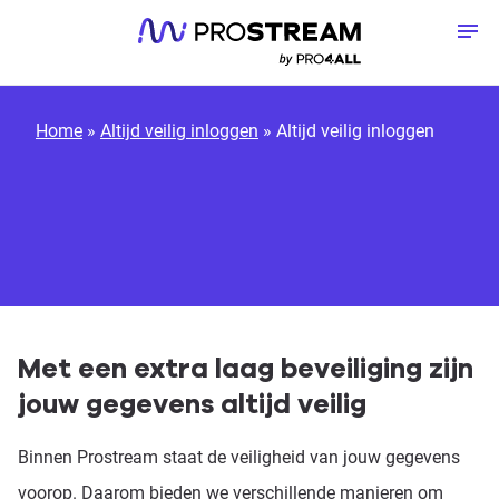
Meteen naar de content
To
Home
»
Altijd veilig inloggen
»
Altijd veilig inloggen
Met een extra laag beveiliging zijn
jouw gegevens altijd veilig
Binnen Prostream staat de veiligheid van jouw gegevens
voorop. Daarom bieden we verschillende manieren om