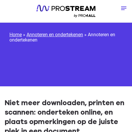
Meteen naar de content
To
Home
»
Annoteren en ondertekenen
»
Annoteren en
ondertekenen
Niet meer downloaden, printen en
scannen: onderteken online, en
plaats opmerkingen op de juiste
plek in een document