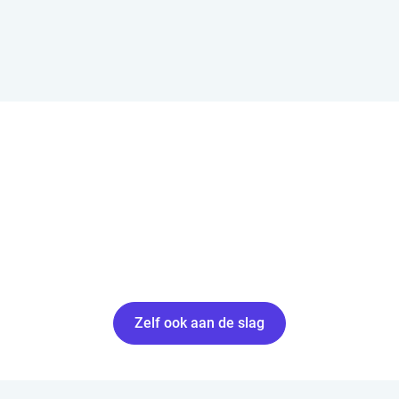
Documenttaken
Ga naar "Documenttaken"
Maak een documenttaak aan zodat de uitvoerders direct weten om
welke documenten het gaat.
Zelf ook aan de slag