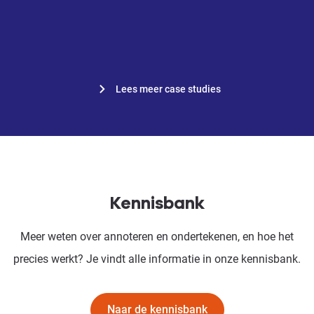
overal bereikbaar.”
Nicole van Est, werkvoorbereider
bij Van Mourik Bouw B.V.
Lees meer case studies
Kennisbank
Meer weten over annoteren en ondertekenen, en hoe het
precies werkt? Je vindt alle informatie in onze kennisbank.
Naar de kennisbank