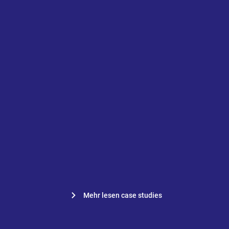
Heembouw verabschiedet sich
von seinem lokalen Drive und
engagiert sich voll für
Prostream
Mehr lesen case studies