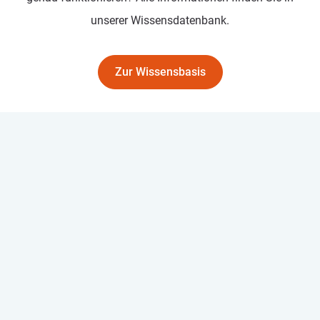
unserer Wissensdatenbank.
Zur Wissensbasis
Notifikationen
Gehe zu „Notifikationen“
Legen Sie selbst fest, wie oft Sie Notifikationen erhalten möchten oder
– z. B. als Projektleiter – wie oft andere sie erhalten. Auf diese Weise
werden immer die richtigen Personen informiert.
Aufgaben
Gehe zu „Aufgaben“
Prostream macht jedes Projekt noch ein bisschen besser. Planen Sie
Ihre Projekte anhand von Meilensteinen, erstellen Sie feste Abläufe
und verknüpfen Sie alle notwendigen Informationen miteinander,