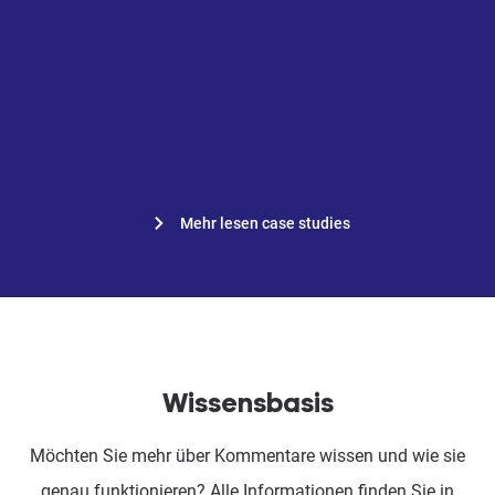
Heembouw says goodbye to
local drive and fully commits to
Prostream
Mehr lesen case studies
Wissensbasis
Möchten Sie mehr über Kommentare wissen und wie sie
genau funktionieren? Alle Informationen finden Sie in