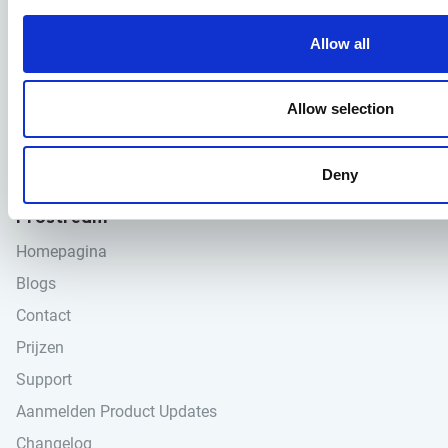
3447GM Woerden
Allow all
+31 (0)348 489600
info@prostream.app
Allow selection
KVK: 65001974
BTW: NL855941625B01
Deny
Prostream
Homepagina
Blogs
Contact
Prijzen
Support
Aanmelden Product Updates
Changelog