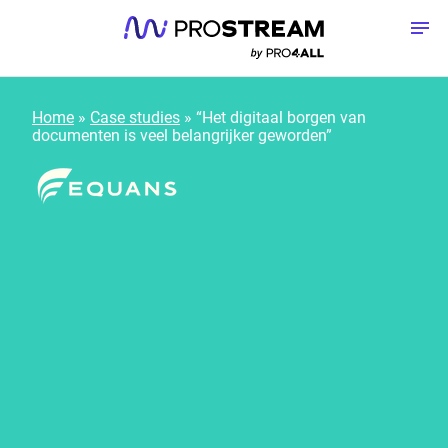
Meteen naar de content
To
Home
»
Case studies
»
“Het digitaal borgen van
documenten is veel belangrijker geworden”