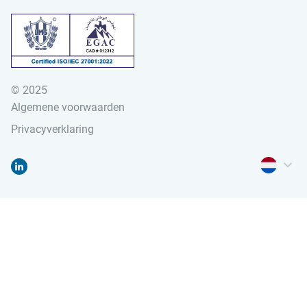
© 2025
Algemene voorwaarden
Privacyverklaring
Menu voor
Ga naar "Linked-in"