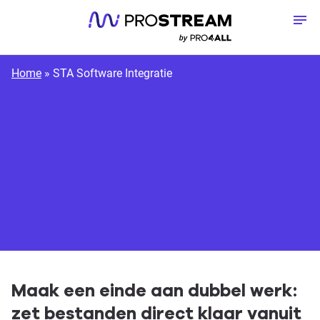
Meteen naar de content
To
Home
»
STA Software Integratie
Demo aanvragen
Maak een einde aan dubbel werk:
zet bestanden direct klaar vanuit