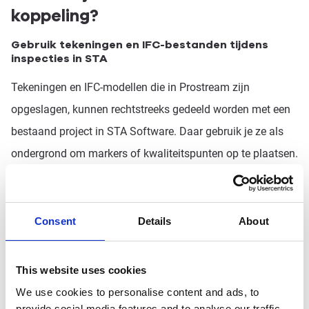
koppeling?
Gebruik tekeningen en IFC-bestanden tijdens
inspecties in STA
Tekeningen en IFC-modellen die in Prostream zijn
opgeslagen, kunnen rechtstreeks gedeeld worden met een
bestaand project in STA Software. Daar gebruik je ze als
ondergrond om markers of kwaliteitspunten op te plaatsen.
De originele versie blijft in beheer in Prostream, zodat jij
altijd met de juiste tekening werkt.
Consent
Details
About
Gebruik documenten als bijlagen bij inspecties
Ook andere documenten uit Prostream zoals bonnen,
This website uses cookies
keuringen of facturen, kunnen worden doorgestuurd naar
We use cookies to personalise content and ads, to
provide social media features and to analyse our traffic.