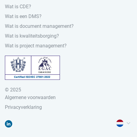
Wat is CDE?
Wat is een DMS?
Wat is document management?
Wat is kwaliteitsborging?
Wat is project management?
© 2025
Zoeken naar:
Algemene voorwaarden
Privacyverklaring
Menu voor t
Menu voor
Ga naar "Linked-in"
Demo aanvragen
Login