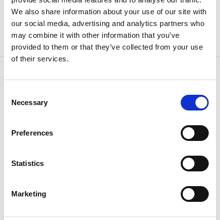
STA Software en daar gekoppeld aan inspectie-items. Zo
We also share information about your use of our site with
voeg je eenvoudig alle benodigde context toe aan je
our social media, advertising and analytics partners who
kwaliteitscontrole.
may combine it with other information that you’ve
provided to them or that they’ve collected from your use
of their services.
Consent
Necessary
Selection
Preferences
Statistics
Marketing