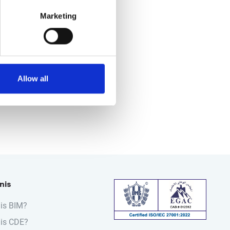
Marketing
Allow all
nis
is BIM?
 is CDE?