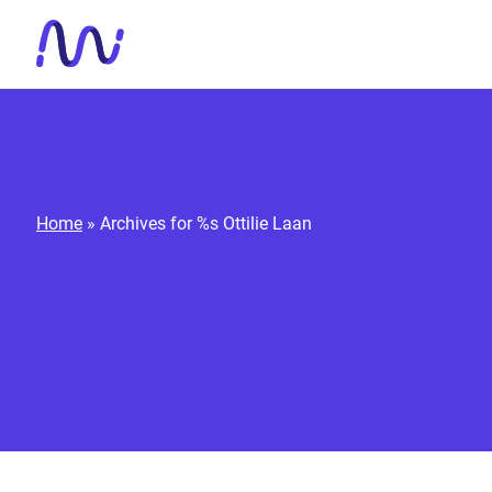
Meteen naar de content
Home
»
Archives for %s Ottilie Laan