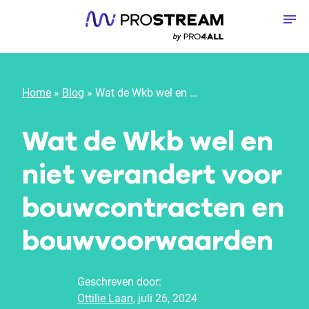
Meteen naar de content
To
Home
»
Blog
»
Wat de Wkb wel en niet verandert voor bouwcontracten en bouwvoorwaarden
Wat de Wkb wel en
niet verandert voor
bouwcontracten en
bouwvoorwaarden
Geschreven door:
Ottilie Laan
, juli 26, 2024