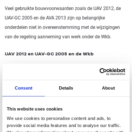
Veel gebruikte bouwvoorwaarden zoals de UAV 2012, de
UAV-GC 2005 en de AVA 2013 zijn op belangrijke
onderdelen niet in overeenstemming met de wijzigingen
van de regeling aanneming van werk onder de Wkb.
UAV 2012 en UAV-GC 2005 en de Wkb
De waarschuwingsplichten in de UAV 2012 en de UAV-GC
2005 wijken af van de aangescherpte
waarschuwingsplicht. In aannemingsovereenkomsten met
Consent
Details
About
professionele opdrachtgevers is dat niet zo’n probleem.
Van de wet afwijken via bouwvoorwaarden mag. Bij
This website uses cookies
professionele opdrachtgevers is de aangescherpte
We use cookies to personalise content and ads, to
waarschuwingsplicht van regelend recht.
provide social media features and to analyse our traffic.