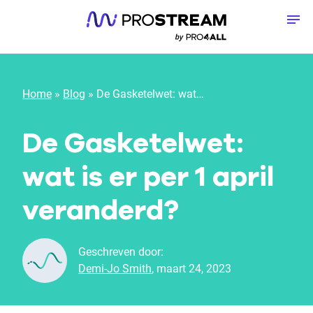
Meteen naar de content
To
Home
»
Blog
»
De Gasketelwet: wat is er per 1 april veranderd?
De Gasketelwet:
wat is er per 1 april
veranderd?
Geschreven door:
Demi-Jo Smith
, maart 24, 2023