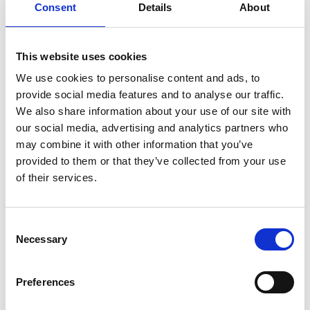
certificeringsbedrijven, en die waren bijna allemaal nog
Consent
Details
About
maar net van start.
This website uses cookies
We use cookies to personalise content and ads, to
provide social media features and to analyse our traffic.
We also share information about your use of our site with
our social media, advertising and analytics partners who
may combine it with other information that you’ve
provided to them or that they’ve collected from your use
of their services.
Rond de 500 van de 3.500
bedrijven op 1 april gecertificeerd
Consent
Necessary
Selection
Begin 2023 was de verwachting dat tegen de 500 bedrijven
volledig gecertificeerd zouden zijn op 1 april. CO-keur
Preferences
gooide wat roet in het eten. Dit bedrijf zou een alternatief