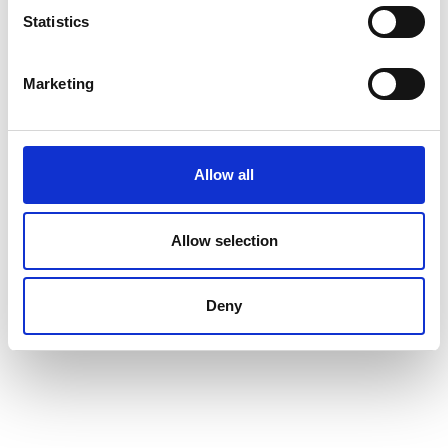
op zelf certificeren bieden en was vooral aantrekkelijk voor
Statistics
kleinere bedrijven. Helaas trok het zich half maart terug. De
geplande werkwijze bleek niet te werken zoals verwacht.
Marketing
Hierdoor waren er rond de 1.000 bedrijven ineens niet meer
klaar voor de wet. Daarnaast zijn er nog heel wat bedrijven
die in de rij staan voor certificering bij een andere instantie.
Allow all
Als je aan de beurt bent, zijn er ongeveer 5 tot 6 weken
nodig om gecertificeerd te worden. Het gros van de 3.500
Allow selection
bedrijven die de minister heeft genoemd waren op 1 april
nog niet klaar is voor de Gasketelwet.
Deny